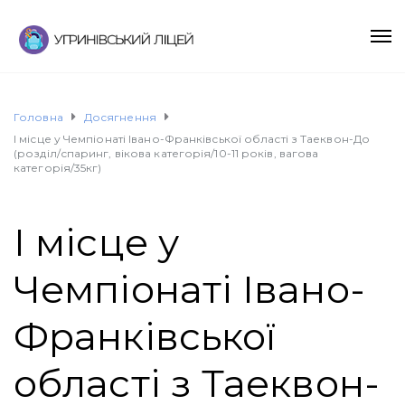
Головна
Досягнення
І місце у Чемпіонаті Івано-Франківської області з Таеквон-До
(розділ/спаринг, вікова категорія/10-11 років, вагова
категорія/35кг)
І місце у
Чемпіонаті Івано-
Франківської
області з Таеквон-