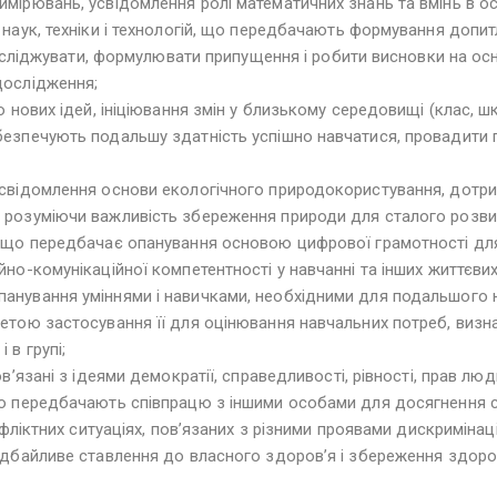
мірювань, усвідомлення ролі математичних знань та вмінь в ос
наук, техніки і технологій, що передбачають формування допитл
 досліджувати, формулювати припущення і робити висновки на осн
дослідження;
о нових ідей, ініціювання змін у близькому середовищі (клас, ш
езпечують подальшу здатність успішно навчатися, провадити п
усвідомлення основи екологічного природокористування, дотр
 розуміючи важливість збереження природи для сталого розвит
 що передбачає опанування основою цифрової грамотності для 
но-комунікаційної компетентності у навчанні та інших життєвих
анування уміннями і навичками, необхідними для подальшого н
етою застосування її для оцінювання навчальних потреб, визна
 в групі;
ов’язані з ідеями демократії, справедливості, рівності, прав л
о передбачають співпрацю з іншими особами для досягнення спіл
нфліктних ситуаціях, пов’язаних з різними проявами дискримінаці
, дбайливе ставлення до власного здоров’я і збереження здор