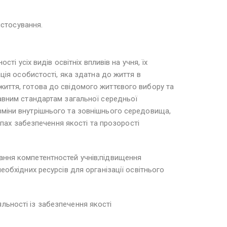
истосування.
ті усіх видів освітніх впливів на учня, їх
ація особистості, яка здатна до життя в
життя, готова до свідомого життєвого вибору та
жавним стандартам загальної середньої
 зміни внутрішнього та зовнішнього середовища,
тапах забезпечення якості та прозорості
вання компетентностей учнів;підвищення
еобхідних ресурсів для організації освітнього
льності із забезпечення якості