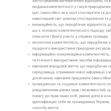
застосуванням математичних відношень та ви
людини;компетентності у галузі природничих 
ідеї, самостійно чи в групі спостерігати та
навколишній світ шляхом спостереження та 
інноваційність, що передбачає відкритість д
що є основою компетентнісного підходу, заб
спільноти і брати участь у справах громади;
екологічна компетентність, що передбачає 
ощадного використання природних ресурсів,
інформаційно-комунікаційна компетентність,
та етичного використання засобів інформацій
навчання впродовж життя, що передбачає оп
середовища, отримання нової інформації з м
досягнення, навчання працювати самостійно і
громадянські та соціальні компетентності, п
усвідомленням рівних прав і можливостей, щ
повагу до прав інших осіб, уміння діяти в ко
ідентифікацію себе як громадянина України
способу життя;