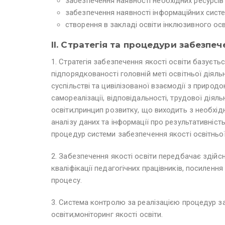
забезпечення наявності необхідних ресурсів 
забезпечення наявності інформаційних сист
створення в закладі освіти інклюзивного ос
II. Стратегія та процедури забезпеч
1. Стратегія забезпечення якості освіти базується
підпорядкованості головній меті освітньої діяль
суспільстві та цивілізованої взаємодії з приро
самореалізації, відповідальності, трудової дія
освіти;принцип розвитку, що виходить з необхід
аналізу даних та інформації про результативність
процедур системи забезпечення якості освітньої
2. Забезпечення якості освіти передбачає здійс
кваліфікації педагогічних працівників, посиленн
процесу.
3. Система контролю за реалізацією процедур за
освіти;моніторинг якості освіти.