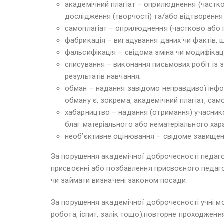
академічний плагіат – оприлюднення (частко
дослідження (творчості) та/або відтворення
самоплагіат – оприлюднення (частково або п
фабрикація – вигадування даних чи фактів, 
фальсифікація – свідома зміна чи модифікац
списування – виконання письмових робіт із 
результатів навчання;
обман – надання завідомо неправдивої інформ
обману є, зокрема, академічний плагіат, сам
хабарництво – надання (отримання) учаснико
благ матеріального або нематеріального хар
необ’єктивне оцінювання – свідоме завищенн
За порушення академічної доброчесності педагог
присвоєнні або позбавлення присвоєного педагог
чи займати визначені законом посади.
За порушення академічної доброчесності учні м
робота, іспит, залік тощо);повторне проходженн