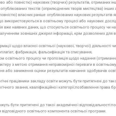
во або повністю) наукових (творчих) результатів, отриманих ін
 опублікованих текстів (оприлюднених творів мистецтва) інших 
овністю) власних раніше опублікованих наукових результатів як
що використовуються в освітньому процесі або наукових дослі
ія вже наявних даних, що стосуються освітнього процесу чи н
залученням зовнішніх джерел інформації, крім дозволених для 
ації щодо власної освітньої (наукової, творчої) діяльності чи
оплагіат, фабрикація, фальсифікація та списування;
м освітнього процесу чи пропозиція щодо надання (отримання) 
актеру з метою отримання неправомірної переваги в освітньому
я або заниження оцінки результатів навчання здобувачів осві
ічні працівники закладу освіти можуть бути притягнені до тако
ічного звання, кваліфікаційної категорії;позбавлення права бр
ожуть бути притягнені до такої академічної відповідальності:
я відповідного освітнього компонента освітньої програми.