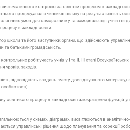
ня систематичного контролю за освітнім процесом в закладі осв
тнього процесу;аналіз чинників впливу на результативність осв
логічних умов для саморозвитку та самореалізації учнів і педа
процесу в закладі освіти.
тор школи та його заступники;органи, що здійснюють управління
и та батьками;громадськість.
трольних робіт;участь учнів у І та ІІ, ІІІ етапі Всеукраїнських
я уроків, заходів.
ичність;відповідність завдань змісту досліджуваного матеріалу;
 особистості).
тану освітнього процесу в закладі освіти;покращення функцій у
.
загальнюються у схемах, діаграмах, висвітлюються в аналітично
аються управлінські рішення щодо планування та корекції роб