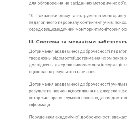
для обговорення на засіданнях методичних об’єд
10. Показники опису та інструментів моніторингу 
педагогічного персоналу;контингент учнів; психо
середовище;медичний моніторинг;моніторинг охо
III. Система та механізми забезпеч
Дотримання академічної доброчесності педагогі
тверджень, відомостей;дотримання норм законода
досліджень, джерела використаної інформації т
оцінювання результатів навчання.
Дотримання академічної доброчесності учнями 
результатів навчання;посилання на джерела інф
авторське право і суміжні права;надання достов
інформації.
Порушенням академічної доброчесності вважає