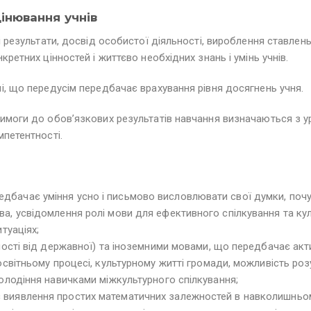
цінювання учнів
 результати, досвід особистої діяльності, вироблення ставлень
ретних цінностей і життєво необхідних знань і умінь учнів.
і, що передусім передбачає врахування рівня досягнень учня.
имоги до обов’язкових результатів навчання визначаються з у
петентності.
бачає уміння усно і письмово висловлювати свої думки, почут
ва, усвідомлення ролі мови для ефективного спілкування та к
туаціях;
нності від державної) та іноземними мовами, що передбачає акт
, освітньому процесі, культурному житті громади, можливість р
володіння навичками міжкультурного спілкування;
виявлення простих математичних залежностей в навколишньому 