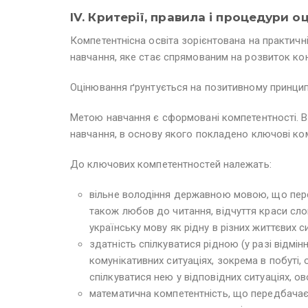
IV. Критерії, правила і процедури о
Компетентнісна освіта зорієнтована на практичні
навчання, яке стає спрямованим на розвиток конк
Оцінювання ґрунтується на позитивному принцип
Метою навчання є сформовані компетентності. В
навчання, в основу якого покладено ключові ком
До ключових компетентностей належать:
вільне володіння державною мовою, що перед
також любов до читання, відчуття краси сло
українську мову як рідну в різних життєвих си
здатність спілкуватися рідною (у разі відмі
комунікативних ситуаціях, зокрема в побуті
спілкуватися нею у відповідних ситуаціях, о
математична компетентність, що передбачає 