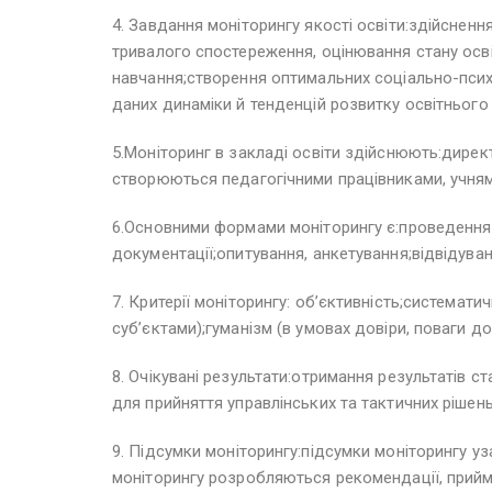
4. Завдання моніторингу якості освіти:здійснен
тривалого спостереження, оцінювання стану осві
навчання;створення оптимальних соціально-психо
даних динаміки й тенденцій розвитку освітнього 
5.Моніторинг в закладі освіти здійснюють:дирек
створюються педагогічними працівниками, учням
6.Основними формами моніторингу є:проведення кон
документації;опитування, анкетування;відвідуванн
7. Критерії моніторингу: об’єктивність;системат
суб’єктами);гуманізм (в умовах довіри, поваги до
8. Очікувані результати:отримання результатів с
для прийняття управлінських та тактичних рішень
9. Підсумки моніторингу:підсумки моніторингу у
моніторингу розробляються рекомендації, прийм