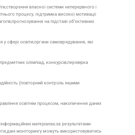
іти;створення власної системи неперервного і
ітнього процесу, підтримка високої мотивації
гогів;прогнозування на підставі об’єктивних
 у сфері освіти;органи самоврядування, які
 предметних олімпіад, конкурсів;перевірка
надійність (повторний контроль іншими
правління освітнім процесом, накопичення даних
-інформаційних матеріалах;за результатами
оти;дані моніторингу можуть використовуватись