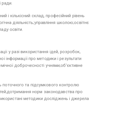
 ради.
ний і кількісний склад, професійний рівень
огічна діяльність;управління школою;освітнє
аду освіти.
ії у разі використання ідей, розробок,
ої інформації про методики і результати
емічної доброчесності учнями;об’єктивне
ь поточного та підсумкового контролю
остей;дотримання норм законодавства про
, використані методики досліджень і джерела