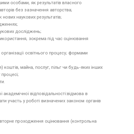
шими особами, як результатів власного
авторів без зазначення авторства;
 нових наукових результатів;
дженнях;
аукових досліджень;
використання, зокрема під час оцінювання
 організації освітнього процесу; формами
коштів, майна, послуг, пільг чи будь-яких інших
 процесі;
ти.
ї академічної відповідальності:відмова в
ати участь у роботі визначених законом органів
повторне проходження оцінювання (контрольна