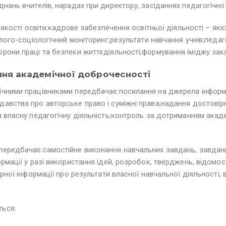
нань вчителів, нарадах при директору, засіданнях педагогічної
якості освіти:кадрове забезпечення освітньої діяльності – якіс
лого-соціологічний моніторинг;результати навчання учнів;педаг
рони праці та безпеки життєдіяльності;формування іміджу закл
ення академічної доброчесності
чними працівниками передбачає:посилання на джерела інформац
вства про авторське право і суміжні права;надання достовірн
а власну педагогічну діяльність;контроль за дотриманням акад
передбачає:самостійне виконання навчальних завдань, завдан
ормації у разі використання ідей, розробок, тверджень, відом
ірної інформації про результати власної навчальної діяльності
ться: