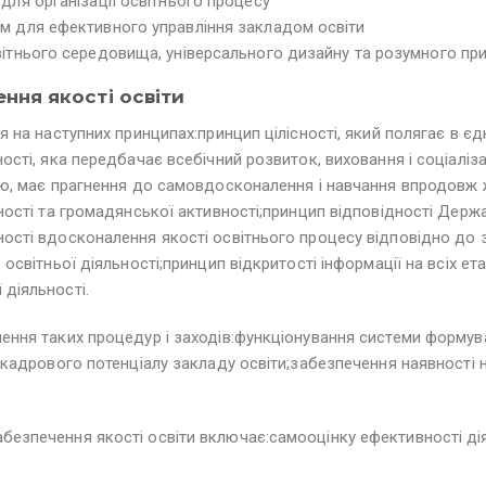
для організації освітнього процесу
ем для ефективного управління закладом освіти
вітнього середовища, універсального дизайну та розумного пр
ення якості освіти
 на наступних принципах:принцип цілісності, який полягає в єднос
ності, яка передбачає всебічний розвиток, виховання і соціаліз
дою, має прагнення до самовдосконалення і навчання впродовж 
льності та громадянської активності;принцип відповідності Дер
ності вдосконалення якості освітнього процесу відповідно до
 освітньої діяльності;принцип відкритості інформації на всіх е
 діяльності.
нення таких процедур і заходів:функціонування системи форму
я кадрового потенціалу закладу освіти;забезпечення наявності н
безпечення якості освіти включає:самооцінку ефективності дія