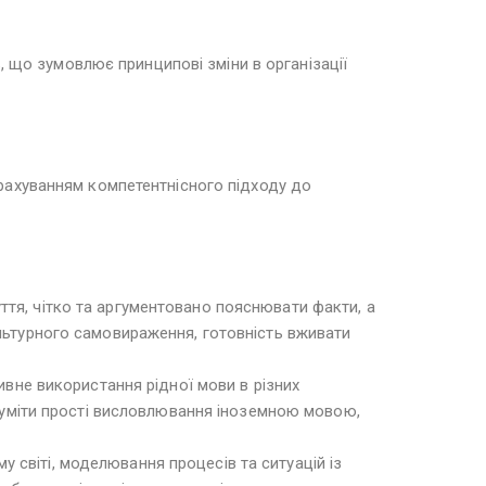
, що зумовлює принципові зміни в організації
рахуванням компетентнісного підходу до
тя, чітко та аргументовано пояснювати факти, а
ультурного самовираження, готовність вживати
ивне використання рідної мови в різних
озуміти прості висловлювання іноземною мовою,
світі, моделювання процесів та ситуацій із