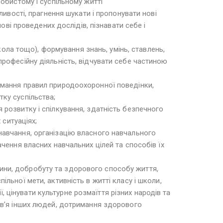
обистому і суспільному житті
ивості, прагнення шукати і пропонувати нові
ові проведених дослідів, пізнавати себе і
кола тощо), формування знань, умінь, ставлень,
рофесійну діяльність, відчувати себе частиною
имання правил природоохоронної поведінки,
ку суспільства;
розвитку і спілкування, здатність безпечного
 ситуаціях;
авчання, організацію власного навчального
чення власних навчальних цілей та способів їх
юдини, добробуту та здорового способу життя,
ьної мети, активність в житті класу і школи,
ї, цінувати культурне розмаїття різних народів та
ов’я інших людей, дотримання здорового